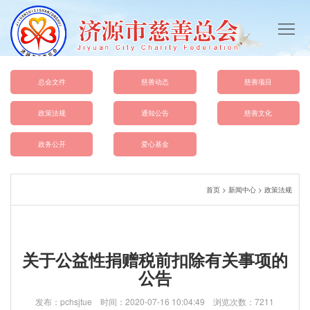
首
页
总
会
慈
总会文件
慈善动态
慈善项目
概
善
政
政策法规
通知公告
慈善文化
况
动
策
总
政务公开
爱心基金
态
法
会
爱
首页
>
新闻中心
>
政策法规
规
文
心
慈
件
基
善
联
关于公益性捐赠税前扣除有关事项的
金
文
系
公告
化
我
发布：pchsjtue 时间：2020-07-16 10:04:49 浏览次数：7211