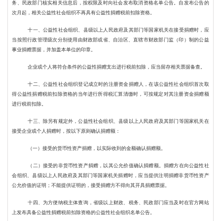
务、民政部门核实相关信息后，按权限及时向社会发布取消资格名单公告。自发布公告的
次月起，相关公益性社会组织不再具有公益性捐赠税前扣除资格。
十一、公益性社会组织、县级以上人民政府及其部门等国家机关在接受捐赠时，应
当按照行政管理级次分别使用由财政部或省、自治区、直辖市财政部门监（印）制的公益
事业捐赠票据，并加盖本单位的印章。
企业或个人将符合条件的公益性捐赠支出进行税前扣除，应当留存相关票据备查。
十二、公益性社会组织登记成立时的注册资金捐赠人，在该公益性社会组织首次取
得公益性捐赠税前扣除资格的当年进行所得税汇算清缴时，可按规定对其注册资金捐赠额
进行税前扣除。
十三、除另有规定外，公益性社会组织、县级以上人民政府及其部门等国家机关在
接受企业或个人捐赠时，按以下原则确认捐赠额：
（一）接受的货币性资产捐赠，以实际收到的金额确认捐赠额。
（二）接受的非货币性资产捐赠，以其公允价值确认捐赠额。捐赠方在向公益性社
会组织、县级以上人民政府及其部门等国家机关捐赠时，应当提供注明捐赠非货币性资产
公允价值的证明；不能提供证明的，接受捐赠方不得向其开具捐赠票据。
十四、为方便纳税主体查询，省级以上财政、税务、民政部门应当及时在官方网站
上发布具备公益性捐赠税前扣除资格的公益性社会组织名单公告。