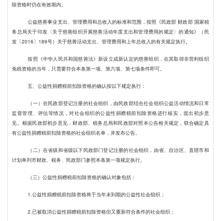
除资格时仍在有效期内。
公益慈善事业支出、管理费用和总收入的标准和范围，按照《民政部 财政部 国家税
务总局关于印发〈关于慈善组织开展慈善活动年度支出和管理费用的规定〉的通知》（民
发〔2016〕189号）关于慈善活动支出、管理费用和上年总收入的有关规定执行。
按照《中华人民共和国慈善法》新设立或新认定的慈善组织，在其取得非营利组织
免税资格的当年，只需要符合本条第一项、第六项、第七项条件即可。
五、公益性捐赠税前扣除资格的确认按以下规定执行：
（一）在民政部登记注册的社会组织，由民政部结合社会组织公益活动情况和日常
监督管理、评估等情况，对社会组织的公益性捐赠税前扣除资格进行核实，提出初步意
见。根据民政部初步意见，财政部、税务总局和民政部对照本公告相关规定，联合确定具
有公益性捐赠税前扣除资格的社会组织名单，并发布公告。
（二）在省级和省级以下民政部门登记注册的社会组织，由省、自治区、直辖市和
计划单列市财政、税务、民政部门参照本条第一项规定执行。
（三）公益性捐赠税前扣除资格的确认对象包括：
1.
公益性捐赠税前扣除资格将于当年末到期的公益性社会组织；
2.
已被取消公益性捐赠税前扣除资格但又重新符合条件的社会组织；