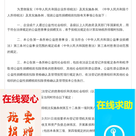
们
为贯彻落实《中华人民共和国企业所得税法》及其实施条例、《中华人民共和国个
人所得税法》及其实施条例，现就公益性捐赠税前扣除有关事项公告如下：
一、企业或个人通过公益性社会组织、县级以上人民政府及其部门等国家机关，用
于符合法律规定的公益慈善事业捐赠支出，准予按税法规定在计算应纳税所得额时扣除。
二、本公告第一条所称公益慈善事业，应当符合《中华人民共和国公益事业捐赠
法》第三条对公益事业范围的规定或者《中华人民共和国慈善法》第三条对慈善活动范围
的规定。
三、本公告第一条所称公益性社会组织，包括依法设立或登记并按规定条件和程序
取得公益性捐赠税前扣除资格的慈善组织、其他社会组织和群众团体。公益性群众团体的
公益性捐赠税前扣除资格确认及管理按照现行规定执行。依法登记的慈善组织和其他社会
组织的公益性捐赠税前扣除资格确认及管理按本公告执行。
四、在民政部门依法登记的慈善组织和其他社会组织（以下统称社会组织），取得
公益性捐赠税前扣除资格应当同时符合以下规定：
（一）符合企业所得税法实施条例第五十二条第一项到第八项规定的条件。
（二）每年应当在3月31日前按要求向登记管理机关报送经审计的上年度专项信息
报告。报告应当包括财务收支和资产负债总体情况、开展募捐和接受捐赠情况、公益慈善
事业支出及管理费用情况（包括本条第三项、第四项规定的比例情况）等内容。