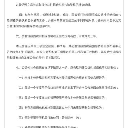
3.
登记设立后尚未取得公益性捐赠税前扣除资格的社会组织。
（四）每年年底前，省级以上财政、税务、民政部门按权限完成公益性捐赠税前扣
除资格的确认和名单发布工作，并按本条第三项规定的不同审核对象，分别列示名单及其
公益性捐赠税前扣除资格起始时间。
六、公益性捐赠税前扣除资格在全国范围内有效，有效期为三年。
本公告第五条第三项规定的第一种情形，其公益性捐赠税前扣除资格自发布名单公
告的次年1月1日起算。本公告第五条第三项规定的第二种和第三种情形，其公益性捐赠税
前扣除资格自发布公告的当年1月1日起算。
七、公益性社会组织存在以下情形之一的，应当取消其公益性捐赠税前扣除资格：
（一）未按本公告规定时间和要求向登记管理机关报送专项信息报告的；
（二）最近一个年度用于公益慈善事业的支出不符合本公告第四条第三项规定的；
（三）最近一个年度支出的管理费用不符合本公告第四条第四项规定的；
（四）非营利组织免税资格到期后超过六个月未重新获取免税资格的；
（五）受到登记管理机关行政处罚（警告除外）的；
（六）被登记管理机关列入严重违法失信名单的；