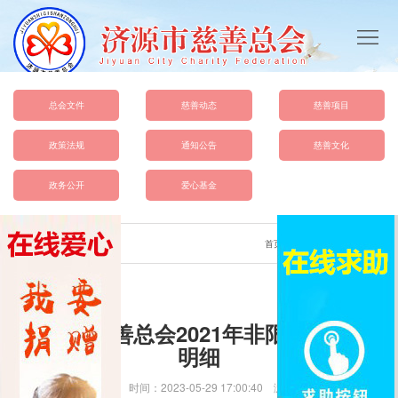
首
页
总
会
慈
总会文件
慈善动态
慈善项目
概
善
政
政策法规
通知公告
慈善文化
况
动
策
总
政务公开
爱心基金
态
法
会
爱
首页
>
新闻中心
>
通知公告
规
文
心
慈
件
基
善
联
济源市慈善总会2021年非限定性支出
金
文
系
明细
化
我
发布：pchsjtue 时间：2023-05-29 17:00:40 浏览次数：6783