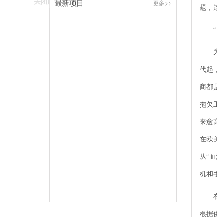
关闭广告
最新项目
更多>>
题，
“血
为什
代起
商都
拖欠
来愈
在欧
从“
机和
在欧
根据