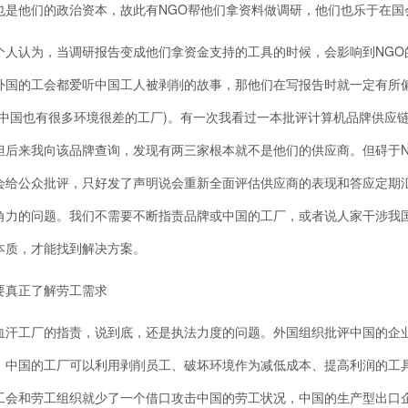
也是他们的政治资本，故此有NGO帮他们拿资料做调研，他们也乐于在国
认为，当调研报告变成他们拿资金支持的工具的时候，会影响到NGO的
外国的工会都爱听中国工人被剥削的故事，那他们在写报告时就一定有所
然中国也有很多环境很差的工厂)。有一次我看过一本批评计算机品牌供应
但后来我向该品牌查询，发现有两三家根本就不是他们的供应商。但碍于
会给公众批评，只好发了声明说会重新全面评估供应商的表现和答应定期
角力的问题。我们不需要不断指责品牌或中国的工厂，或者说人家干涉我
本质，才能找到解决方案。
正了解劳工需求
工厂的指责，说到底，还是执法力度的问题。外国组织批评中国的企业
，中国的工厂可以利用剥削员工、破坏环境作为减低成本、提高利润的工
工会和劳工组织就少了一个借口攻击中国的劳工状况，中国的生产型出口