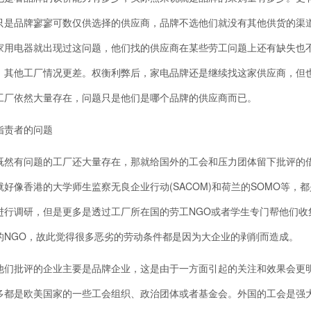
只是品牌寥寥可数仅供选择的供应商，品牌不选他们就没有其他供货的渠
家用电器就出现过这问题，他们找的供应商在某些劳工问题上还有缺失也
，其他工厂情况更差。权衡利弊后，家电品牌还是继续找这家供应商，但
工厂依然大量存在，问题只是他们是哪个品牌的供应商而已。
责者的问题
有问题的工厂还大量存在，那就给国外的工会和压力团体留下批评的借
就好像香港的大学师生监察无良企业行动(SACOM)和荷兰的SOMO等
进行调研，但是更多是透过工厂所在国的劳工NGO或者学生专门帮他们
的NGO，故此觉得很多恶劣的劳动条件都是因为大企业的剥削而造成。
批评的企业主要是品牌企业，这是由于一方面引起的关注和效果会更明
多都是欧美国家的一些工会组织、政治团体或者基金会。外国的工会是强