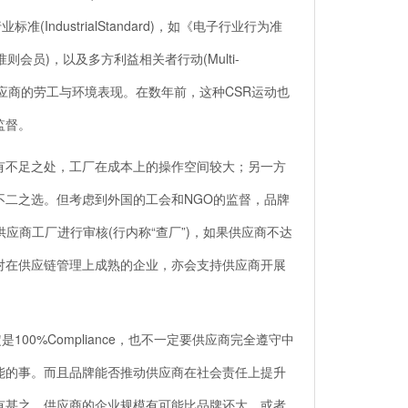
dustrialStandard)，如《电子行业行为准
士康都是该准则会员)，以及多方利益相关者行动(Multi-
采购时确保供应商的劳工与环境表现。在数年前，这种CSR运动也
监督。
不足之处，工厂在成本上的操作空间较大；另一方
不二之选。但考虑到外国的工会和NGO的监督，品牌
应商工厂进行审核(行内称“查厂”)，如果供应商不达
对在供应链管理上成熟的企业，亦会支持供应商开展
0%Compliance，也不一定要供应商完全遵守中
能的事。而且品牌能否推动供应商在社会责任上提升
有甚之，供应商的企业规模有可能比品牌还大，或者