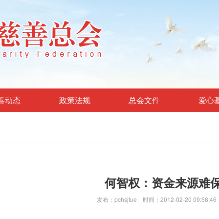
善动态
政策法规
总会文件
爱心
何智权：资金来源难
发布：pchsjtue 时间：2012-02-20 09:58