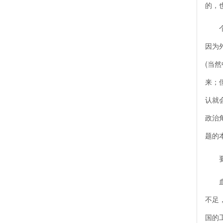
的，
个人
因为
(当
来；
认就
政治
题的
要真
血汗
不足
国的