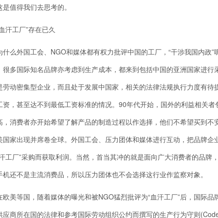
这是值得我们去思考的。
汗工厂”存在已久
么外国工会、NGO和媒体都有权力批评中国的工厂，“干涉我国内政”呢
，很多国际知名品牌亦考虑到生产成本，都来到包括中国的亚洲国家进行
是劳动密集型企业，而且处于发展中国家，相关的法律法规执行力度有待
工资，甚至达不到最低工资标准的情况。90年代开始，国外的利益相关者
高，消费者亦开始希望了解产品的制造过程以作选择，他们不希望买到不
美国家出现并席卷全球。外国工会、压力团体和媒体进行互动，把品牌企
血汗工厂”采购而获取利润。当然，首当其冲的就是面向广大消费者的品牌，如
手机还不是主流消费品，所以压力团体也不会选择这行业作监察对象。
美等国，随着媒体的曝光和被NGO猛烈批评为“血汗工厂”后，国际品
供应商所在国的法律和参考国际劳动组织公约而撰写的生产行为守则(Codeof