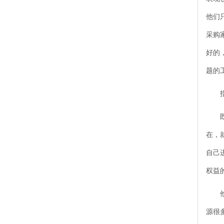
他们
采购
好的
题的
指
既然
在，
自己
权益
他们
源很