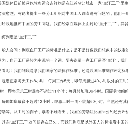
媒体日前披露伦敦奥运会吉祥物是在江苏省盐城市一家“血汗工厂”里生
愈演愈烈。有论者提出一些劳工组织对中国工人调查是有问题的，他们一
明所以地批评中国的劳工问题。我们经常在媒体上面讨论“血汗工厂”，其
判定是“血汗工厂”
人会问：到底血汗工厂的标准是什么﹖是不是好像我们想象中的奴隶社
认为，血汗工厂是较为主观的一个词。要去衡量一家工厂是否“血汗”，我
要看呢﹖我们到底是拿我们国家的法律作标准，还是以国际准则作评定标
》规定正常每天工作8小时，每周工作5天，即每周超过40小时以外的工
时，即每天总工时最多不超过11小时；每月总加班36小时。国际劳动组织公约(
，每周加班最多不超过12小时，即总工时一周不能超60小时。当然还有
劳动等。从工时的例子，读者不难看出，我国的劳动法比国际公约还要严
﹖其实“血汗工厂”这问题存在已久，而我们到底是以外国人的标准看中国