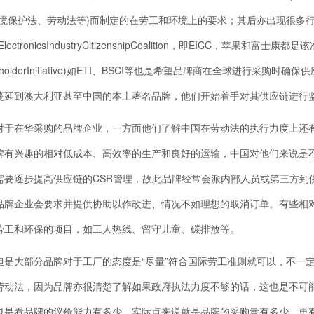
境保护法、劳动法等)而制定的在劳工和环境上的要求；其后亦出现很多行业标准(In
ElectronicsIndustryCitizenshipCoalition，即EICC，苹果和富
keholderInitiative)如ETI、BSCI等也是希望品牌商在全球进行
蔓延到澳大利亚甚至中国的本土著名品牌，他们开始着手对其供应链进行
在华采购的品牌企业，一方面他们了解中国在劳动法的执行力度上还有
牌有兴趣的相对低成本、高效率的生产和良好的运输，中国对他们来说是
需要逐步提高供应链的CSR管理，故此品牌经常会派内部人员或第三方到供
品牌企业会要求并提供协助以作改进、情况不如理想的取消订单。有些相
劳工和环保的项目，如工人热线、留守儿童、碳排放等。
大部分品牌对于工厂的态度是“尽量”符合国际劳工准则就可以，不一定是10
劳动法，因为品牌亦很清楚了解如果政府执法力度不够的话，这也是不可
也是看品牌的议价能力有多少，实际点来说就是品牌的采购量有多少。更