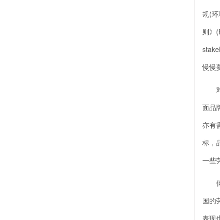
规(环
则》(
sta
慢慢
对于
面品
亦有
标，
一些
但是
国的
表现