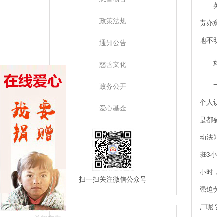
英国
政策法规
责亦
地不
通知公告
如何
慈善文化
一般
政务公开
个人
爱心基金
是都
动法
班3小
小时
扫一扫关注微信公众号
强迫
厂呢