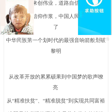
继往开来创伟业，道路自信抱始心
生命为舟，信仰作浆，中国人民从此站起来
了
关闭广告
关闭广告
中华民族第一个划时代的最强音响箭般划破
黎明
从改革开放的累累硕果到中国梦的歌声嘹
亮
从“精准扶贫”、“精准脱贫”到实现共同富裕