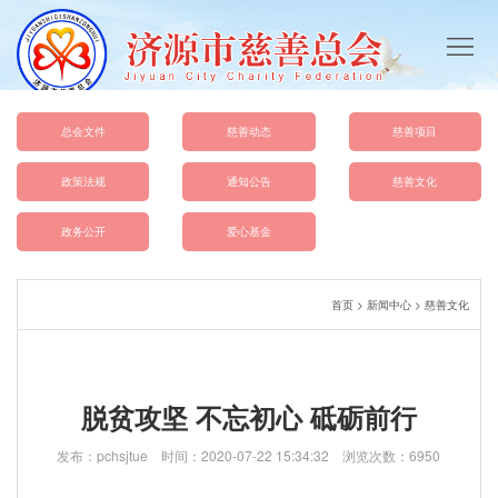
首
页
总
会
慈
总会文件
慈善动态
慈善项目
概
善
政
政策法规
通知公告
慈善文化
况
动
策
总
政务公开
爱心基金
态
法
会
爱
首页
>
新闻中心
>
慈善文化
规
文
心
慈
件
基
善
联
脱贫攻坚 不忘初心 砥砺前行
金
文
系
发布：pchsjtue 时间：2020-07-22 15:34:32 浏览次数：6950
化
我