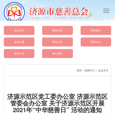
首
页
总
会
慈
总会文件
慈善动态
慈善项目
概
善
政
政策法规
通知公告
慈善文化
况
动
策
总
政务公开
爱心基金
态
法
会
爱
首页
>
新闻中心
>
总会文件
规
文
心
慈
件
基
善
联
济源示范区党工委办公室 济源示范区
金
文
系
管委会办公室 关于济源示范区开展
2021年“中华慈善日” 活动的通知
化
我