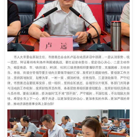
市人大常委会原副主任、市慈善总会会长卢远在动员讲话中强调，一是认清形势，统
一思想。辩证看待有利条件和困难挑战。要扛起使命责任，坚定信心决心。二是主动作
为、稳妥推进。市、镇(街道)、村(居、社区)三级慈善组织要履职尽责，克服困难，主动担
当。各镇、街道分管领导要主动向主要领导做好汇报，发挥好主观能动性。要创新工作方
法，坚持因地制宜、划整为零、一村一策，摸清村情、分类指导。三是强化领导、严守纪
律。市慈善总会要统筹安排，统一组织，坚持会长抓总、会领导分片联系、各部门共同参
与活动的工作机制，发挥好指挥员作用。各基层慈善组织要密切配合，发挥好组织员和战
斗员作用。要依法募捐，坚决做到“五不准”“四不捐”。严守规则，不踩红线，不出现较大舆
情。希望全市上下一心，携手共进，以更加坚定的信心，更加务实的作风，更加严谨的举
措，推动济源慈善事业再上新台阶!