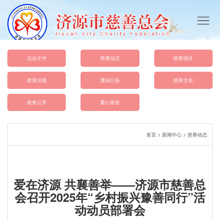
首
页
总
会
慈
总会文件
慈善动态
慈善项目
概
善
政
政策法规
通知公告
慈善文化
况
动
策
总
政务公开
爱心基金
态
法
会
爱
首页
>
新闻中心
>
慈善动态
规
文
心
慈
件
基
善
联
爱在济源 共襄善举——济源市慈善总
金
文
系
会召开2025年“乡村振兴豫善同行”活
动动员部署会
化
我