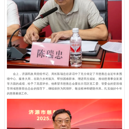
会上，济源民政局党组书记、局长陈瑞忠在讲话中了充分肯定了市慈善总会近年来围
绕中心、服务大局，在助力乡村振兴、帮扶困难群体、增进民生福祉、推动慈善事业发展
等方面的成绩，给予了高度评价。他希望市慈善总会要在示范区党工委、管委会的坚强领
导和省慈善联合总会的指导下，继续保持为民情怀、敬业精神和硬朗作风，扎实做好今年
的慈善募捐工作。