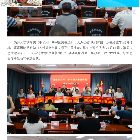
关闭广告
关闭广告
为深入贯彻落实《中华人民共和国慈善法》，大力弘扬“扶弱济困、乐善好施”的优良传
统，紧紧围绕慈善助力乡村振兴主题，倡导动员社会力量参与募捐活动，7月31日，济源市
慈善总会召开2025年“乡村振兴豫善同行”活动动员部署会。民政局、农业农村局、慈善总
会等单位领导参加会议。