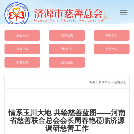
首
页
总
会
慈
总会文件
慈善动态
慈善项目
概
善
政
政策法规
通知公告
慈善文化
况
动
策
总
政务公开
爱心基金
态
法
会
爱
首页
>
新闻中心
>
慈善动态
规
文
心
慈
件
基
善
联
情系玉川大地 共绘慈善蓝图——河南
金
文
系
省慈善联合总会会长周春艳莅临济源
调研慈善工作
化
我