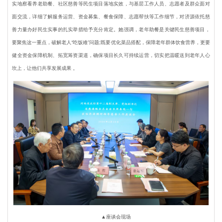
实地察看养老助餐、社区慈善等民生项目落地实效，与基层工作人员、志愿者及群众面对
面交流，详细了解服务运营、资金募集、餐食保障、志愿帮扶等工作细节，对济源依托慈
善力量办好民生实事的扎实举措给予充分肯定。她强调，老年助餐是关键民生慈善项目，
要聚焦这一重点，破解老人“吃饭难”问题;既要优化菜品搭配，保障老年群体饮食营养，更要
健全资金保障机制、拓宽筹资渠道，确保项目长久可持续运营，切实把温暖送到老年人心
坎上，让他们共享发展成果 。
▲座谈会现场