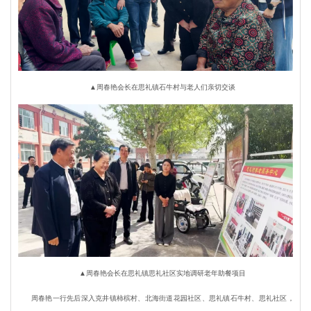
▲周春艳会长在思礼镇石牛村与老人们亲切交谈
▲周春艳会长在思礼镇思礼社区实地调研老年助餐项目
周春艳一行先后深入克井镇柿槟村、北海街道花园社区、思礼镇石牛村、思礼社区，