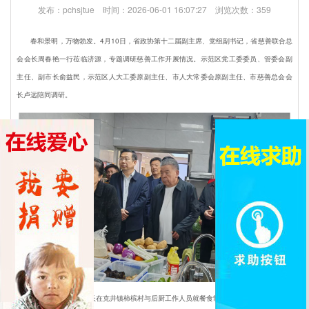
发布：pchsjtue 时间：2026-06-01 16:07:27 浏览次数：359
们
春和景明，万物勃发。4月10日，省政协第十二届副主席、党组副书记，省慈善联合总
会会长周春艳一行莅临济源，专题调研慈善工作开展情况。示范区党工委委员、管委会副
主任、副市长俞益民，示范区人大工委原副主任、市人大常委会原副主任、市慈善总会会
长卢远陪同调研。
▲周春艳会长在克井镇柿槟村与后厨工作人员就餐食制作情况进行交流