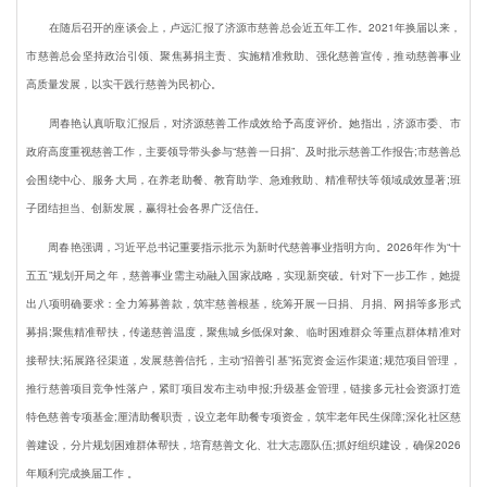
在随后召开的座谈会上，卢远汇报了济源市慈善总会近五年工作。2021年换届以来，
市慈善总会坚持政治引领、聚焦募捐主责、实施精准救助、强化慈善宣传，推动慈善事业
高质量发展，以实干践行慈善为民初心。
周春艳认真听取汇报后，对济源慈善工作成效给予高度评价。她指出，济源市委、市
政府高度重视慈善工作，主要领导带头参与“慈善一日捐”、及时批示慈善工作报告;市慈善总
会围绕中心、服务大局，在养老助餐、教育助学、急难救助、精准帮扶等领域成效显著;班
子团结担当、创新发展，赢得社会各界广泛信任。
周春艳强调，习近平总书记重要指示批示为新时代慈善事业指明方向。2026年作为“十
五五”规划开局之年，慈善事业需主动融入国家战略，实现新突破。针对下一步工作，她提
出八项明确要求：全力筹募善款，筑牢慈善根基，统筹开展一日捐、月捐、网捐等多形式
募捐;聚焦精准帮扶，传递慈善温度，聚焦城乡低保对象、临时困难群众等重点群体精准对
接帮扶;拓展路径渠道，发展慈善信托，主动“招善引基”拓宽资金运作渠道;规范项目管理，
推行慈善项目竞争性落户，紧盯项目发布主动申报;升级基金管理，链接多元社会资源打造
特色慈善专项基金;厘清助餐职责，设立老年助餐专项资金，筑牢老年民生保障;深化社区慈
善建设，分片规划困难群体帮扶，培育慈善文化、壮大志愿队伍;抓好组织建设，确保2026
年顺利完成换届工作 。