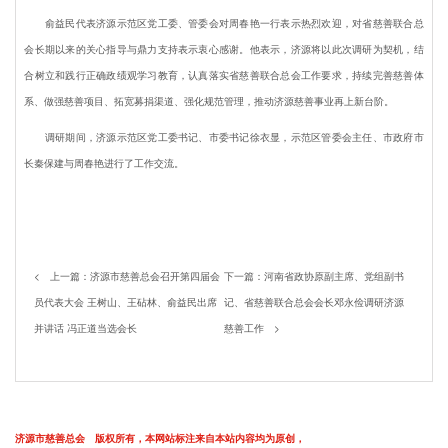
俞益民代表济源示范区党工委、管委会对周春艳一行表示热烈欢迎，对省慈善联合总
会长期以来的关心指导与鼎力支持表示衷心感谢。他表示，济源将以此次调研为契机，结
合树立和践行正确政绩观学习教育，认真落实省慈善联合总会工作要求，持续完善慈善体
系、做强慈善项目、拓宽募捐渠道、强化规范管理，推动济源慈善事业再上新台阶。
调研期间，济源示范区党工委书记、市委书记徐衣显，示范区管委会主任、市政府市
长秦保建与周春艳进行了工作交流。
< 上一篇：
济源市慈善总会召开第四届会
下一篇：
河南省政协原副主席、党组副书
员代表大会 王树山、王砧林、俞益民出席
记、省慈善联合总会会长邓永俭调研济源
并讲话 冯正道当选会长
慈善工作
>
济源市慈善总会 版权所有，本网站标注来自本站内容均为原创，