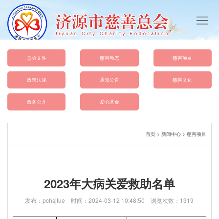
首
页
总
会
慈
总会文件
慈善动态
慈善项目
概
善
政
政策法规
通知公告
慈善文化
况
动
策
总
政务公开
爱心基金
态
法
会
爱
首页
>
新闻中心
>
慈善项目
规
文
心
慈
件
基
善
联
2023年大病关爱救助名单
金
文
系
发布：pchsjtue 时间：2024-03-12 10:48:50 浏览次数：1319
化
我